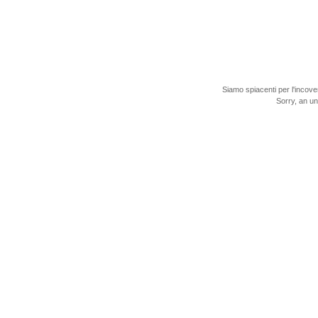
Siamo spiacenti per l'incove
Sorry, an u