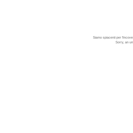
Siamo spiacenti per l'incove
Sorry, an u