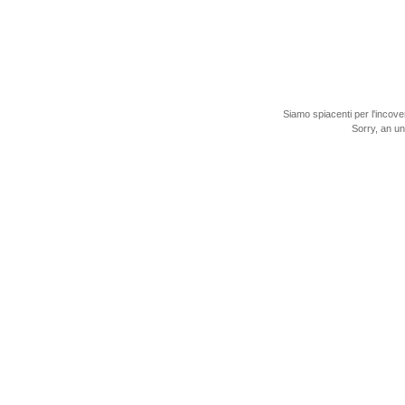
Siamo spiacenti per l'incove
Sorry, an u