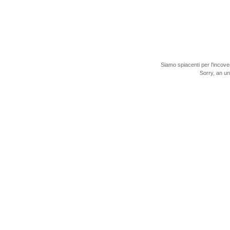
Siamo spiacenti per l'incove
Sorry, an u