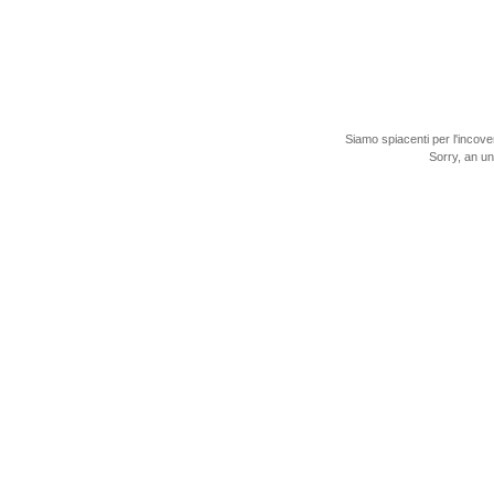
Siamo spiacenti per l'incove
Sorry, an u