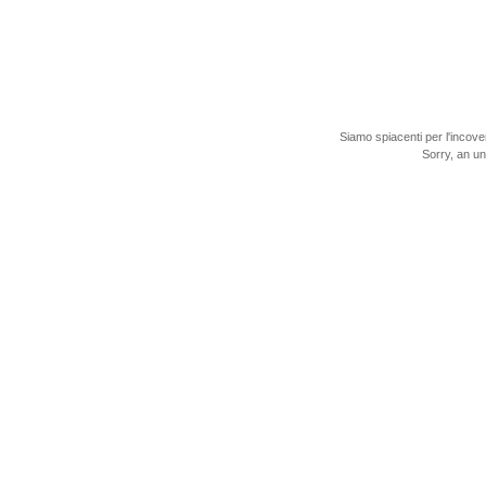
Siamo spiacenti per l'incove
Sorry, an u